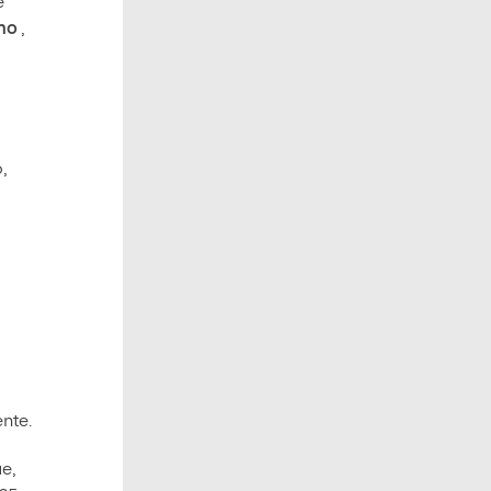
e
imo
,
,
nte.
e,