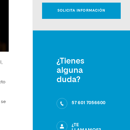
¿Tienes
l,
alguna
duda?
cto
 se
57 601 7056600
¿TE