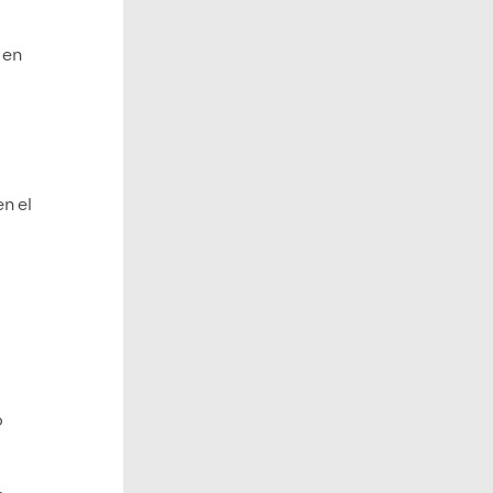
 en
en el
o