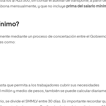
a los $1.423.500, sin contar el auxiliar de transporte, a partir d
e abona mensualmente, y que no incluye
prima del salario mín
ínimo?
mente mediante un proceso de concertación entre el Gobierno
res como:
sta que permita a los trabajadores cubrir sus necesidades
el millón y medio de pesos, también se puede calcular diariame
io, se divide el SMMLV entre 30 días. Es importante recordar qu