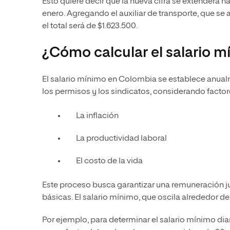
Esto quiere decir que la nueva cifra se extenderá hast
enero. Agregando el auxiliar de transporte, que s
el total será de $1.623.500.
¿Cómo calcular el salario m
El salario mínimo en Colombia se establece anual
los permisos y los sindicatos, considerando facto
La inflación
La productividad laboral
El costo de la vida
Este proceso busca garantizar una remuneración ju
básicas. El salario mínimo, que oscila alrededor d
Por ejemplo, para determinar el salario mínimo diar