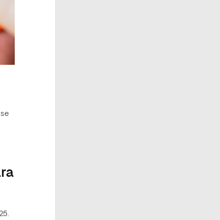
 se
ara
25.