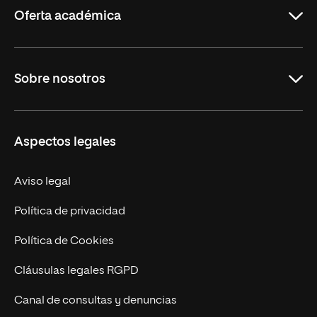
Oferta académica
Carreras Universitarias
Sobre nosotros
Maestrías
Educación Continuada
UNIR en Colombia
Aspectos legales
Trabaja en UNIR
Actualidad
Aviso legal
Contacto
Política de privacidad
Política de Cookies
Cláusulas legales RGPD
Canal de consultas y denuncias