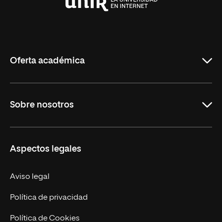
Universidad
Internacional
de
La
Rioja
Oferta académica
Carreras Universitarias
Sobre nosotros
Maestrías
Educación Continuada
UNIR en Colombia
Aspectos legales
Trabaja en UNIR
Actualidad
Aviso legal
Contacto
Política de privacidad
Política de Cookies