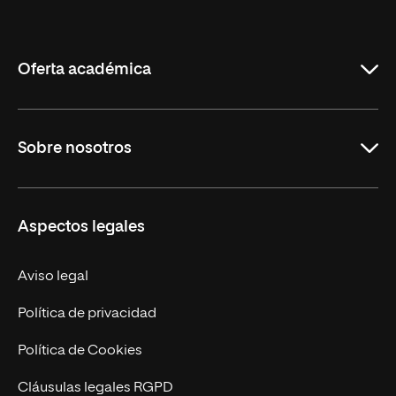
Internacional
de
La
Rioja
Oferta académica
Carreras Universitarias
Sobre nosotros
Maestrías
Educación Continuada
UNIR en Colombia
Aspectos legales
Trabaja en UNIR
Actualidad
Aviso legal
Contacto
Política de privacidad
Política de Cookies
Cláusulas legales RGPD