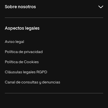
Sobre nosotros
Maestrías
Educación Continuada
UNIR en Colombia
Aspectos legales
Trabaja en UNIR
Actualidad
Aviso legal
Contacto
Política de privacidad
Política de Cookies
Cláusulas legales RGPD
Canal de consultas y denuncias