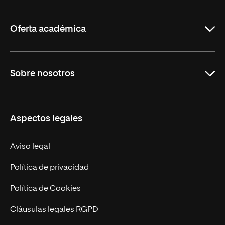
de
La
Rioja
Oferta académica
Carreras Universitarias
Sobre nosotros
Maestrías
Educación Continuada
UNIR en Colombia
Aspectos legales
Trabaja en UNIR
Actualidad
Aviso legal
Contacto
Política de privacidad
Política de Cookies
Cláusulas legales RGPD