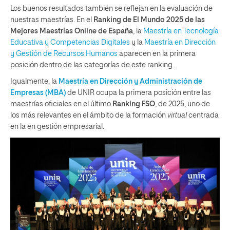
Los buenos resultados también se reflejan en la evaluación de
nuestras maestrías. En el
Ranking de El Mundo 2025 de las
Mejores Maestrías Online de España
, la
Maestría en Tecnología
Educativa y Competencias Digitales
y la
Maestría en Dirección
y Gestión de Recursos Humanos
aparecen en la primera
posición dentro de las categorías de este ranking.
Igualmente, la
Maestría en Dirección y Administración de
Empresas (MBA)
de UNIR ocupa la primera posición entre las
maestrías oficiales en el último
Ranking FSO
, de 2025, uno de
los más relevantes en el ámbito de la formación
virtual
centrada
en la en gestión empresarial.