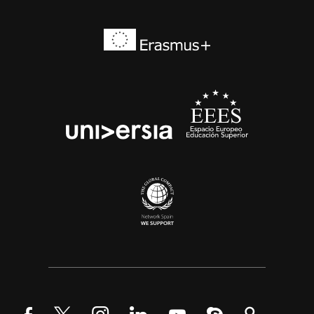
Erasmus+
EEES
universia