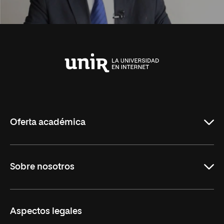
Universidad
Internacional
de
La
Rioja
Oferta académica
Carreras Universitarias
Sobre nosotros
Maestrías
Educación Continuada
UNIR en Colombia
Aspectos legales
Trabaja en UNIR