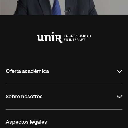
Universidad
Internacional
de
La
Rioja
Oferta académica
Carreras Universitarias
Sobre nosotros
Maestrías
Educación Continuada
UNIR en Colombia
Aspectos legales
Trabaja en UNIR