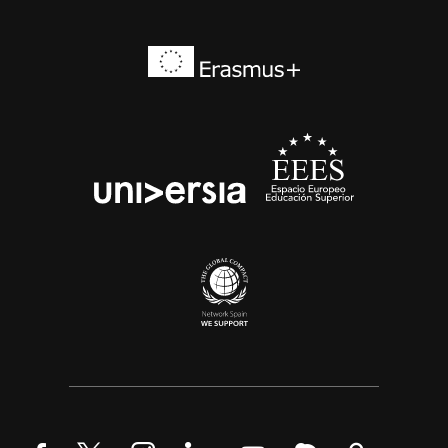
Erasmus+
EEES
universia