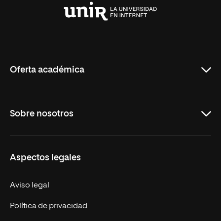
Universidad
Internacional
de
La
Rioja
Oferta académica
Carreras Universitarias
Sobre nosotros
Maestrías
Educación Continuada
UNIR en Colombia
Aspectos legales
Trabaja en UNIR
Actualidad
Aviso legal
Contacto
Política de privacidad