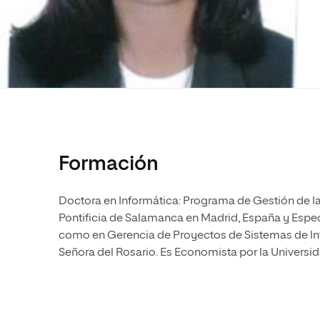
Educación
MBA
Administración de la Salud
Educación
Ciencias Sociales y del Trabajo
Administración de la Salud
Marketing y Comunicación
Ciencias Sociales y del Trabajo
Diseño
Marketing y Comunicación
Artes
Diseño
Música
Artes
Formación
Música
Doctora en Informática: Programa de Gestión de la
Pontificia de Salamanca en Madrid, España y Especi
como en Gerencia de Proyectos de Sistemas de In
Señora del Rosario. Es Economista por la Univers