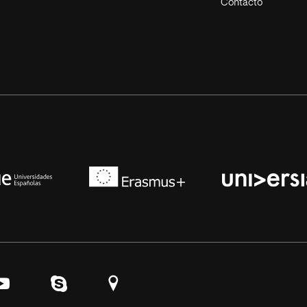
Contacto
niversidades de España
Erasmus+
Conferencia de Rectores de las Universidades Es
am
 en LinkedIn
Síguenos en YouTube
Contáctanos por Skype
Encuéntranos en Google Maps