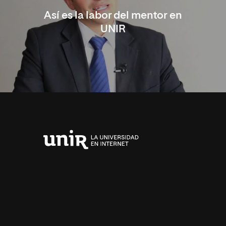
Así es la labor del mentor en
UNIR
Universidad
Internacional
de
La
Rioja