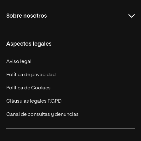
Carreras Universitarias
Sobre nosotros
Maestrías
Educación Continuada
UNIR en Colombia
Aspectos legales
Trabaja en UNIR
Actualidad
Aviso legal
Contacto
Política de privacidad
Política de Cookies
Cláusulas legales RGPD
Canal de consultas y denuncias