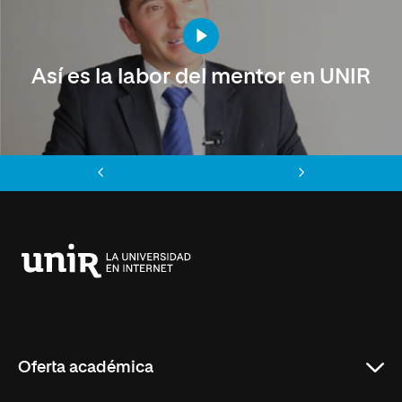
Así es la labor del mentor en UNIR
Anterior
Siguiente
Universidad
Internacional
de
La
Rioja
Oferta académica