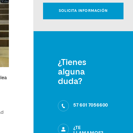
¿Tienes
alguna
lea
duda?
57 601 7056600
ad
¿TE