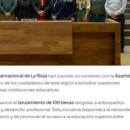
ternacional de La Rioja
han suscrito un convenio con la
Asamb
eso de los ciudadanos de esta región a estudios superiores
as instituciones educativas.
nunció el
lanzamiento de 100 becas
dirigidas a antioqueños
 desarrollo profesional. Esta iniciativa responde a la necesid
itorio y de promover el acceso a la educación superior entre