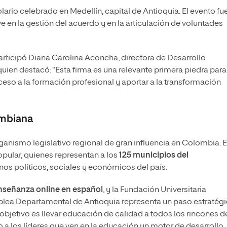
lario celebrado en Medellín, capital de Antioquia. El evento fu
ave en la gestión del acuerdo y en la articulación de voluntades
rticipó Diana Carolina Aconcha, directora de Desarrollo
en destacó: “Esta firma es una relevante primera piedra para
cceso a la formación profesional y aportar a la transformación
ombiana
nismo legislativo regional de gran influencia en Colombia. E
pular, quienes representan a los
125 municipios del
inos políticos, sociales y económicos del país.
nseñanza online en español
, y la Fundación Universitaria
amblea Departamental de Antioquia representa un paso estratég
 objetivo es llevar educación de calidad a todos los rincones d
 a los líderes que ven en la educación un motor de desarrollo.