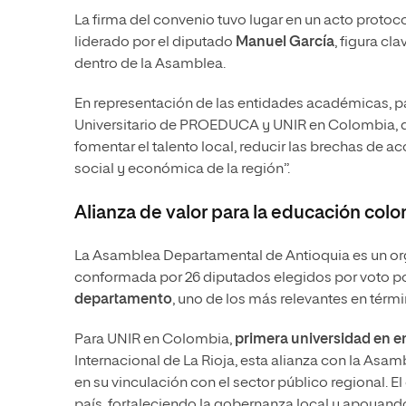
La firma del convenio tuvo lugar en un acto protoco
liderado por el diputado
Manuel García
, figura cl
dentro de la Asamblea.
En representación de las entidades académicas, pa
Universitario de PROEDUCA y UNIR en Colombia, qui
fomentar el talento local, reducir las brechas de a
social y económica de la región”.
Alianza de valor para la educación col
La Asamblea Departamental de Antioquia es un orga
conformada por 26 diputados elegidos por voto po
departamento
, uno de los más relevantes en térm
Para UNIR en Colombia,
primera universidad en e
Internacional de La Rioja, esta alianza con la As
en su vinculación con el sector público regional. El
país, fortaleciendo la gobernanza local y apoyando