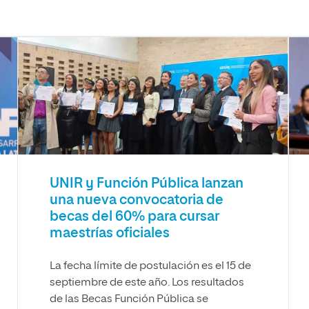
UNIR y Función Pública lanzan
una nueva convocatoria de
becas del 60% para cursar
maestrías oficiales
La fecha límite de postulación es el 15 de
septiembre de este año. Los resultados
de las Becas Función Pública se