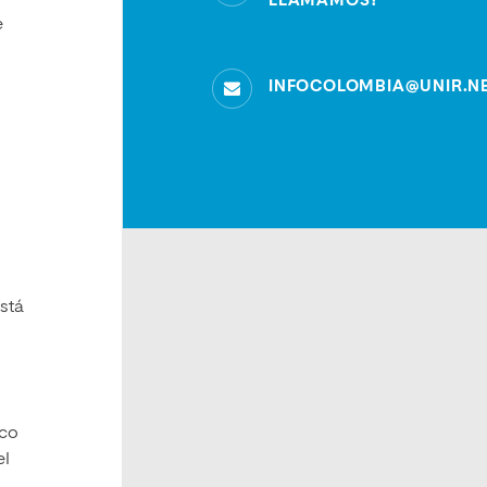
LLAMAMOS?
e
INFOCOLOMBIA@UNIR.N
stá
ico
el