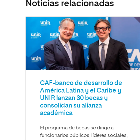
Noticias relacionadas
CAF-banco de desarrollo de
América Latina y el Caribe y
UNIR lanzan 30 becas y
consolidan su alianza
académica
El programa de becas se dirige a
funcionarios públicos, líderes sociales,