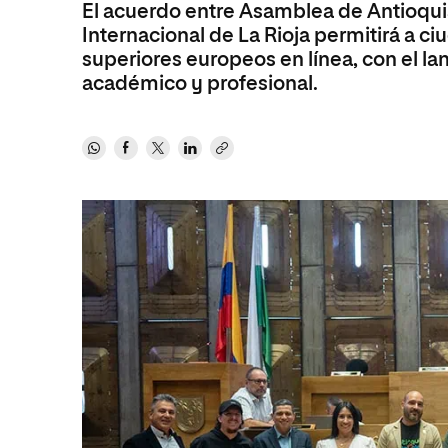
El acuerdo entre Asamblea de Antioqui
Educación
MBA
Internacional de La Rioja permitirá a c
Administración de la Salud
Educación
superiores europeos en línea, con el l
Ciencias Sociales y del Trabajo
Administración de la Salud
académico y profesional.
Marketing y Comunicación
Ciencias Sociales y del Trabajo
Diseño
Marketing y Comunicación
Artes
Diseño
Música
Artes
Música