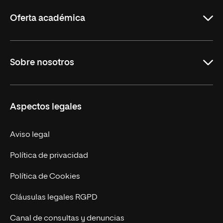
Rioja
Oferta académica
Carreras Universitarias
Sobre nosotros
Maestrías
Educación Continuada
UNIR en Colombia
Aspectos legales
Trabaja en UNIR
Actualidad
Aviso legal
Contacto
Política de privacidad
Política de Cookies
Cláusulas legales RGPD
Canal de consultas y denuncias