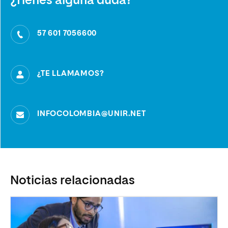
¿Tienes alguna duda?
57 601 7056600
¿TE LLAMAMOS?
INFOCOLOMBIA@UNIR.NET
Noticias relacionadas