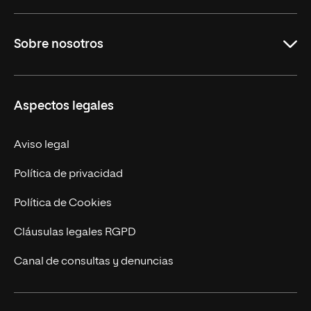
Carreras Universitarias
Sobre nosotros
Maestrías
Educación Continuada
UNIR en Colombia
Aspectos legales
Trabaja en UNIR
Actualidad
Aviso legal
Contacto
Política de privacidad
Política de Cookies
Cláusulas legales RGPD
Canal de consultas y denuncias