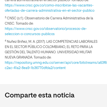
carrera administrativa en el sector público? Tomado de:
https://www.cnsc.gov.co/como-inscribirse-las-vacantes-
ofertadas-de-carrera-administrativa-en-el-sector-publico
3
CNSC (s.f.). Observatorio de Carrera Administrativa de la
CNSC. Tomado de:
https://www.cnsc.gov.co/observatorio/procesos-de-
seleccion-o-concursos-publicos
4
Nuñez Briñez, M. A. (2017). LAS COMPETENCIAS LABORALES
EN EL SECTOR PÚBLICO COLOMBIANO, EL RETO PARA LA
GESTIÓN DEL TALENTO HUMANO. UNIVERSIDAD MILITAR
NUEVA GRANADA. Tomado de:
https://repository.umng.edu.co/server/api/core/bitstreams/a63f
c2ac-41a2-8ea9-1b36770dfda2/content
Comparte esta noticia