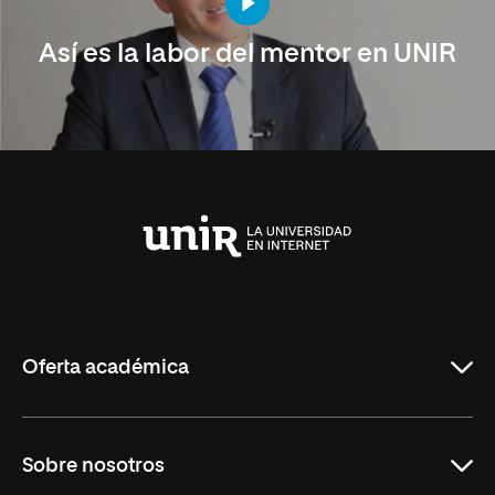
Así es la labor del mentor en UNIR
Universidad
Internacional
de
La
Rioja
Oferta académica
Carreras Universitarias
Sobre nosotros
Maestrías