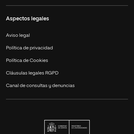
Educación Continuada
UNIR en Colombia
Aspectos legales
Trabaja en UNIR
Actualidad
Aviso legal
Contacto
Política de privacidad
Política de Cookies
Cláusulas legales RGPD
Canal de consultas y denuncias
Ministerio de Univers