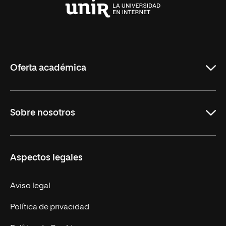
Universidad
Internacional
de
La
Rioja
Oferta académica
Carreras Universitarias
Sobre nosotros
Maestrías
Educación Continuada
UNIR en Colombia
Aspectos legales
Trabaja en UNIR
Actualidad
Aviso legal
Contacto
Política de privacidad