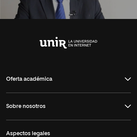
Universidad
Internacional
de
La
Rioja
Oferta académica
Carreras Universitarias
Sobre nosotros
Maestrías
Educación Continuada
UNIR en Colombia
Aspectos legales
Trabaja en UNIR