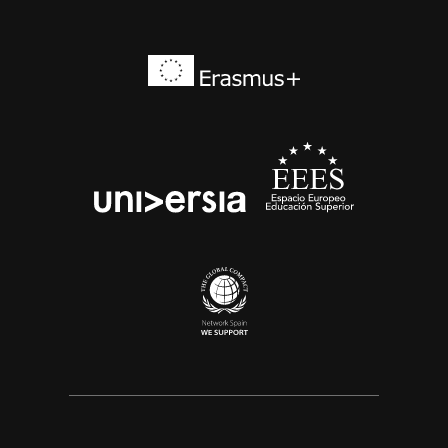
Erasmus+
EEES
universia