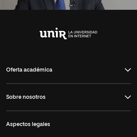
Universidad
Internacional
de
La
Rioja
Oferta académica
Carreras Universitarias
Sobre nosotros
Maestrías
Educación Continuada
UNIR en Colombia
Aspectos legales
Trabaja en UNIR