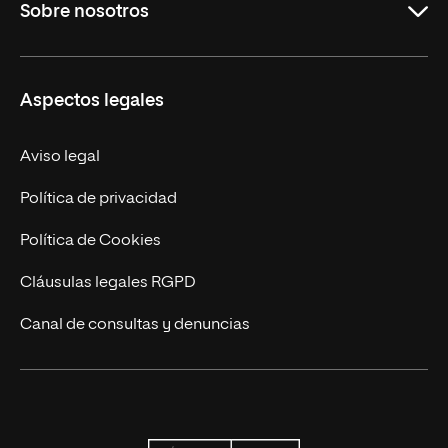
Sobre nosotros
Maestrías
Educación Continuada
UNIR en Colombia
Aspectos legales
Trabaja en UNIR
Actualidad
Aviso legal
Contacto
Política de privacidad
Política de Cookies
Cláusulas legales RGPD
Canal de consultas y denuncias