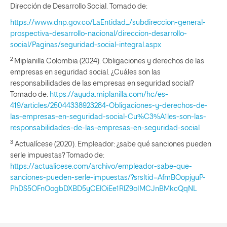
Dirección de Desarrollo Social. Tomado de:
https://www.dnp.gov.co/LaEntidad_/subdireccion-general-
prospectiva-desarrollo-nacional/direccion-desarrollo-
social/Paginas/seguridad-social-integral.aspx
2
Miplanilla Colombia (2024). Obligaciones y derechos de las
empresas en seguridad social. ¿Cuáles son las
responsabilidades de las empresas en seguridad social?
Tomado de:
https://ayuda.miplanilla.com/hc/es-
419/articles/25044338923284-Obligaciones-y-derechos-de-
las-empresas-en-seguridad-social-Cu%C3%A1les-son-las-
responsabilidades-de-las-empresas-en-seguridad-social
3
Actualícese (2020). Empleador: ¿sabe qué sanciones pueden
serle impuestas? Tomado de:
https://actualicese.com/archivo/empleador-sabe-que-
sanciones-pueden-serle-impuestas/?srsltid=AfmBOopjyuP-
PhDS5OFnOogbDXBD5yCElOiEe1RlZ9oIMCJnBMkcQqNL