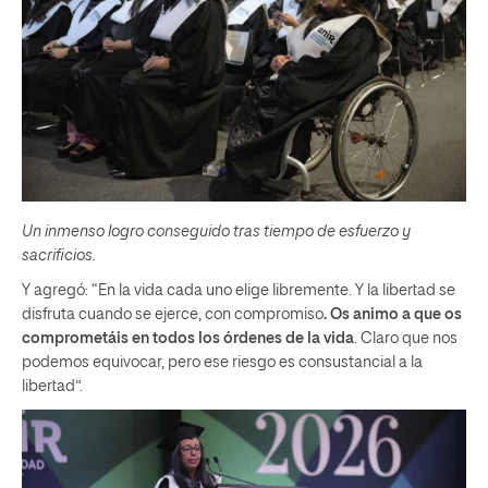
Un inmenso logro conseguido tras tiempo de esfuerzo y
sacrificios.
Y agregó: “En la vida cada uno elige libremente. Y la libertad se
disfruta cuando se ejerce, con compromiso
. Os animo a que os
comprometáis en todos los órdenes de la vida
. Claro que nos
podemos equivocar, pero ese riesgo es consustancial a la
libertad”.