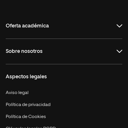
Universidad
Internacional
de
La
Rioja
Oferta académica
Carreras Universitarias
Sobre nosotros
Maestrías
Educación Continuada
UNIR en Colombia
Aspectos legales
Trabaja en UNIR
Actualidad
Aviso legal
Contacto
Política de privacidad
Política de Cookies