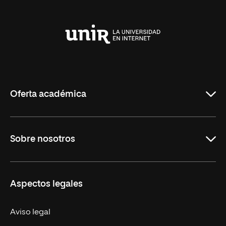
Universidad
Internacional
de
La
Rioja
Oferta académica
Carreras Universitarias
Sobre nosotros
Maestrías
Educación Continuada
UNIR en Colombia
Aspectos legales
Trabaja en UNIR
Actualidad
Aviso legal