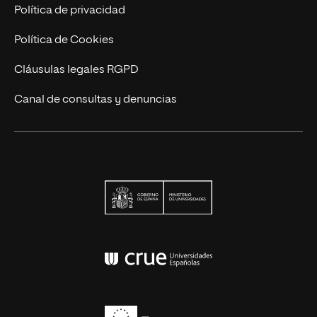
Contacto
Política de privacidad
Política de Cookies
Cláusulas legales RGPD
Canal de consultas y denuncias
Ministerio de Univers
Conferencia de Rector
Erasmus+