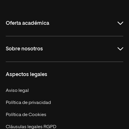
Internacional
de
La
Rioja
Oferta académica
Carreras Universitarias
Sobre nosotros
Maestrías
Educación Continuada
UNIR en Colombia
Aspectos legales
Trabaja en UNIR
Actualidad
Aviso legal
Contacto
Política de privacidad
Política de Cookies
Cláusulas legales RGPD