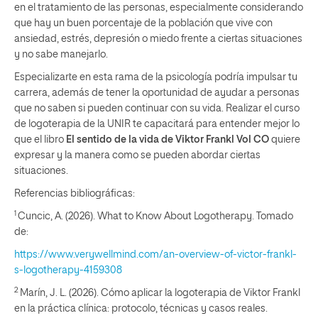
en el tratamiento de las personas, especialmente considerando
que hay un buen porcentaje de la población que vive con
ansiedad, estrés, depresión o miedo frente a ciertas situaciones
y no sabe manejarlo.
Especializarte en esta rama de la psicología podría impulsar tu
carrera, además de tener la oportunidad de ayudar a personas
que no saben si pueden continuar con su vida. Realizar el curso
de logoterapia de la UNIR te capacitará para entender mejor lo
que el libro
El sentido de la vida de Viktor Frankl Vol
CO
quiere
expresar y la manera como se pueden abordar ciertas
situaciones.
Referencias bibliográficas:
1
Cuncic, A. (2026). What to Know About Logotherapy. Tomado
de:
https://www.verywellmind.com/an-overview-of-victor-frankl-
s-logotherapy-4159308
2
Marín, J. L. (2026). Cómo aplicar la logoterapia de Viktor Frankl
en la práctica clínica: protocolo, técnicas y casos reales.