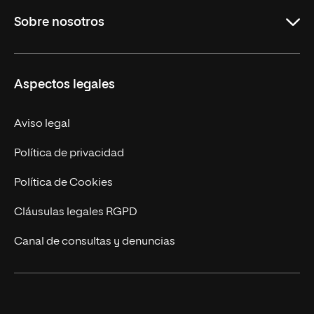
Sobre nosotros
Maestrías
Educación Continuada
UNIR en Colombia
Aspectos legales
Trabaja en UNIR
Actualidad
Aviso legal
Contacto
Política de privacidad
Política de Cookies
Cláusulas legales RGPD
Canal de consultas y denuncias