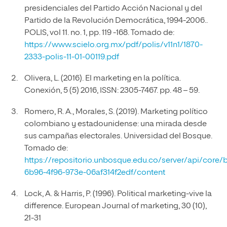
presidenciales del Partido Acción Nacional y del
Partido de la Revolución Democrática, 1994-2006..
POLIS, vol 11. no. 1, pp. 119 -168. Tomado de:
https://www.scielo.org.mx/pdf/polis/v11n1/1870-
2333-polis-11-01-00119.pdf
Olivera, L. (2016). El marketing en la política.
Conexión, 5 (5) 2016, ISSN: 2305-7467. pp. 48 – 59.
Romero, R. A., Morales, S. (2019). Marketing político
colombiano y estadounidense: una mirada desde
sus campañas electorales. Universidad del Bosque.
Tomado de:
https://repositorio.unbosque.edu.co/server/api/core/
6b96-4f96-973e-06af314f2edf/content
Lock, A. & Harris, P. (1996). Political marketing-vive la
difference. European Journal of marketing, 30 (10),
21-31