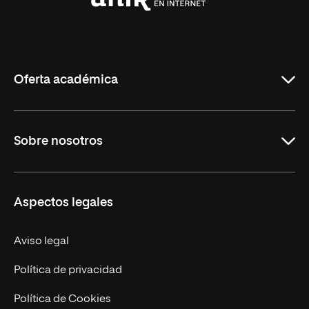
Universidad
Internacional
de
La
Rioja
Oferta académica
Carreras Universitarias
Sobre nosotros
Maestrías
Educación Continuada
UNIR en Colombia
Aspectos legales
Trabaja en UNIR
Actualidad
Aviso legal
Contacto
Política de privacidad
Política de Cookies