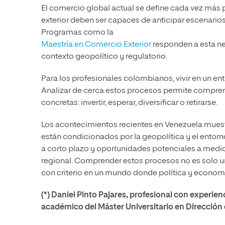
El comercio global actual se define cada vez más p
exterior deben ser capaces de anticipar escenarios
Programas como la
Maestría en Comercio Exterior
responden a esta ne
contexto geopolítico y regulatorio.
Para los profesionales colombianos, vivir en un e
Analizar de cerca estos procesos permite compren
concretas: invertir, esperar, diversificar o retirarse.
Los acontecimientos recientes en Venezuela muest
están condicionados por la geopolítica y el entor
a corto plazo y oportunidades potenciales a medi
regional. Comprender estos procesos no es solo u
con criterio en un mundo donde política y econom
(*) Daniel Pinto Pajares, profesional con experien
académico del Máster Universitario en Dirección