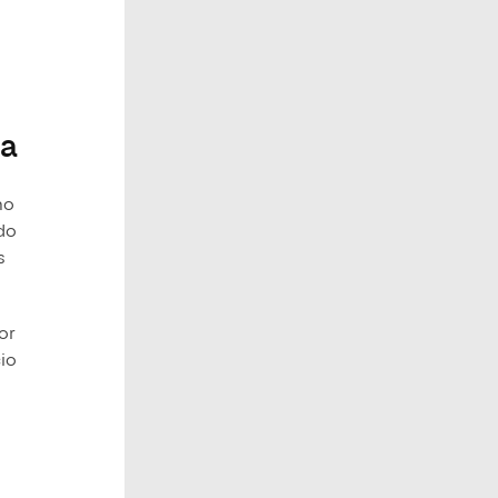
la
mo
ido
s
or
cio