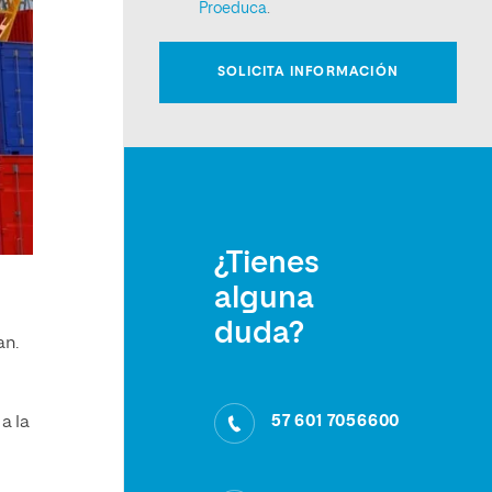
¿Tienes
alguna
duda?
an.
57 601 7056600
a la