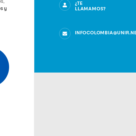
s,
¿TE
s y
LLAMAMOS?
INFOCOLOMBIA@UNIR.N