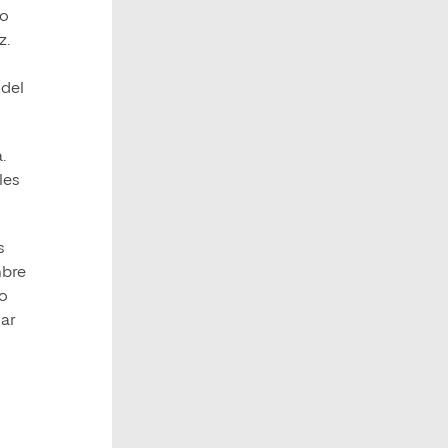
io
z.
 del
.
les
s
mbre
to
ar