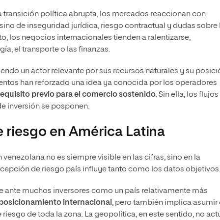
 transición política abrupta, los mercados reaccionan con
 sino de inseguridad jurídica, riesgo contractual y dudas sobre 
to, los negocios internacionales tienden a ralentizarse,
a, el transporte o las finanzas.
iendo un actor relevante por sus recursos naturales y su posici
ientos han reforzado una idea ya conocida por los operadores
 requisito previo para el comercio sostenido
. Sin ella, los flujos
de inversión se posponen.
 riesgo en América Latina
venezolana no es siempre visible en las cifras, sino en la
rcepción de riesgo país influye tanto como los datos objetivos
e ante muchos inversores como un país relativamente más
posicionamiento internacional
, pero también implica asumir
 riesgo de toda la zona. La geopolítica, en este sentido, no act