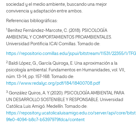
sociedad y el medio ambiente, buscando una mejor
convivencia y adaptación entre ambos.
Referencias bibliográficas:
1
Benítez Fernández-Marcote, C. (2018). PSICOLOGÍA
AMBIENTAL Y COMPORTAMIENTOS PROAMBIENTALES.
Universidad Pontificia ICAI Comillas. Tomado de:
https://repositorio.comillas.edu/jspui/bitstream/11531/2235
2
Baldi López, G., García Quiroga, E. Una aproximación a la
psicología ambiental. Fundamentos en Humanidades, vol. VII,
núm. 13-14, pp. 157-168. Tomado de:
https://www.redalyc.org/pdf/184/18400708.pdf
3
González Quiros, A. Y. (2020). PSICOLOGÍA AMBIENTAL PARA
UN DESARROLLO SOSTENIBLE Y RESPONSABLE. Universidad
Católica Luis Amigó. Medellín. Tomado de:
https://repository.ucatolicaluisamigo.edu.co/server/api/core/bit
9fe0-4094-b8c7-b5397979fdca/content