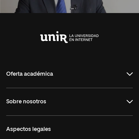
Universidad
Internacional
de
La
Rioja
Oferta académica
Carreras Universitarias
Sobre nosotros
Maestrías
Educación Continuada
UNIR en Colombia
Aspectos legales
Trabaja en UNIR