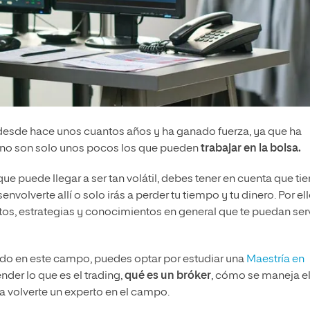
 desde hace unos cuantos años y ha ganado fuerza, ya que ha
a no son solo unos pocos los que pueden
trabajar en la bolsa.
 puede llegar a ser tan volátil, debes tener en cuenta que ti
olverte allí o solo irás a perder tu tiempo y tu dinero. Por ell
tos, estrategias y conocimientos en general que te puedan serv
rido en este campo, puedes optar por estudiar una
Maestría en
nder lo que es el trading,
qué es un bróker
, cómo se maneja e
 volverte un experto en el campo.