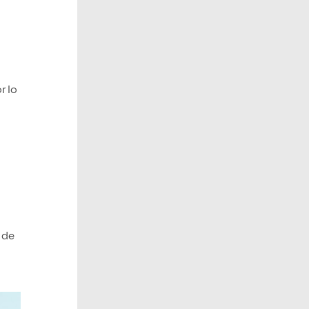
r lo
)
 de