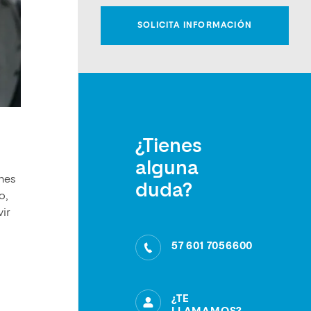
¿Tienes
alguna
enes
duda?
o,
ir
57 601 7056600
l
¿TE