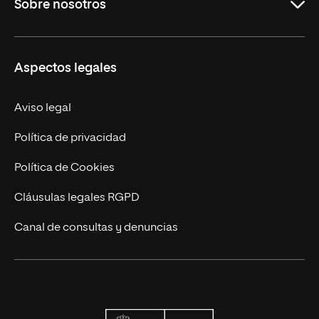
Sobre nosotros
Maestrías
Educación Continuada
UNIR en Colombia
Aspectos legales
Trabaja en UNIR
Actualidad
Aviso legal
Contacto
Política de privacidad
Política de Cookies
Cláusulas legales RGPD
Canal de consultas y denuncias
Ministerio de Univers