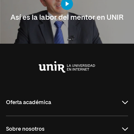
Así es la labor del mentor en UNIR
Universidad
Internacional
de
La
Rioja
Oferta académica
Carreras Universitarias
Sobre nosotros
Maestrías