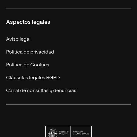
Educación Continuada
UNIR en Colombia
Aspectos legales
Trabaja en UNIR
Actualidad
Aviso legal
Contacto
Política de privacidad
Política de Cookies
Cláusulas legales RGPD
Canal de consultas y denuncias
Ministerio de Univers