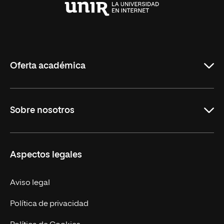
Universidad
Internacional
de
La
Rioja
Oferta académica
Carreras Universitarias
Sobre nosotros
Maestrías
Educación Continuada
UNIR en Colombia
Aspectos legales
Trabaja en UNIR
Actualidad
Aviso legal
Contacto
Política de privacidad