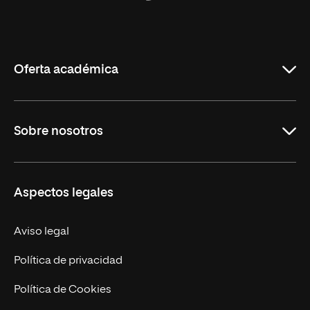
Universidad
Internacional
de
La
Rioja
Oferta académica
Carreras Universitarias
Sobre nosotros
Maestrías
Educación Continuada
UNIR en Colombia
Aspectos legales
Trabaja en UNIR
Actualidad
Aviso legal
Contacto
Política de privacidad
Política de Cookies