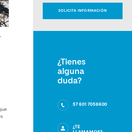
r
¿Tienes
alguna
duda?
57 601 7056600
 que
es
¿TE