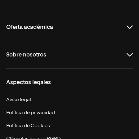
Universidad
Internacional
de
La
Rioja
Oferta académica
Carreras Universitarias
Sobre nosotros
Maestrías
Educación Continuada
UNIR en Colombia
Aspectos legales
Trabaja en UNIR
Actualidad
Aviso legal
Contacto
Política de privacidad
Política de Cookies