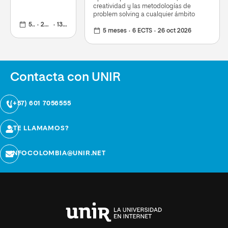
creatividad y las metodologías de
problem solving a cualquier ámbito
5 meses
24 ECTS
13 abr 2026
5 meses
6 ECTS
26 oct 2026
Contacta con UNIR
(+57) 601 7056555
¿TE LLAMAMOS?
INFOCOLOMBIA@UNIR.NET