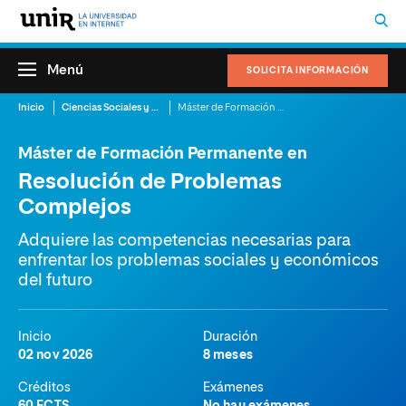
Menú
SOLICITA INFORMACIÓN
Inicio
Ciencias Sociales y del Trabajo
Máster de Formación Permanente en Resolución de Problemas Complejos
Máster de Formación Permanente en
Resolución de Problemas
Complejos
Adquiere las competencias necesarias para
enfrentar los problemas sociales y económicos
del futuro
Inicio
Duración
02 nov 2026
8 meses
Créditos
Exámenes