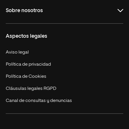
Carreras Universitarias
Sobre nosotros
Maestrías
Educación Continuada
UNIR en Colombia
Aspectos legales
Trabaja en UNIR
Actualidad
Aviso legal
Contacto
Política de privacidad
Política de Cookies
Cláusulas legales RGPD
Canal de consultas y denuncias