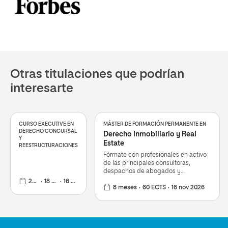
Otras titulaciones que podrían
interesarte
CURSO EXECUTIVE EN
MÁSTER DE FORMACIÓN PERMANENTE EN
DERECHO CONCURSAL
Derecho Inmobiliario y Real
Y
Estate
REESTRUCTURACIONES
Fórmate con profesionales en activo
de las principales consultoras,
despachos de abogados y
promotoras, como PWC
21 semanas
18 ECTS
16 nov 2026
8 meses
60 ECTS
16 nov 2026