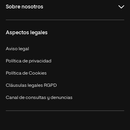
Sobre nosotros
Maestrías
Educación Continuada
UNIR en Colombia
Aspectos legales
Trabaja en UNIR
Actualidad
Aviso legal
Contacto
Política de privacidad
Política de Cookies
Cláusulas legales RGPD
Canal de consultas y denuncias