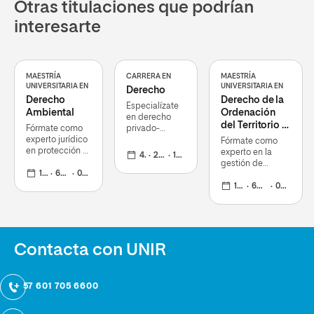
Otras titulaciones que podrían
interesarte
MAESTRÍA
CARRERA EN
MAESTRÍA
UNIVERSITARIA EN
UNIVERSITARIA EN
Derecho
Derecho
Derecho de la
Especialízate
Ambiental
Ordenación
en derecho
del Territorio y
Fórmate como
privado-
del Urbanismo
experto jurídico
empresarial o
Fórmate como
en protección y
Global Law y
experto en la
4 años
240 ECTS
19 oct 2026
gestión
fórmate como
gestión de
medioambiental
12 meses
60 ECTS
02 nov 2026
jurista con
proyectos
casos reales
urbanos y
12 meses
60 ECTS
02 nov 2026
sostenibles con
una visión
integral y
multidisciplinar
Contacta con UNIR
+ 57 601 705 6600