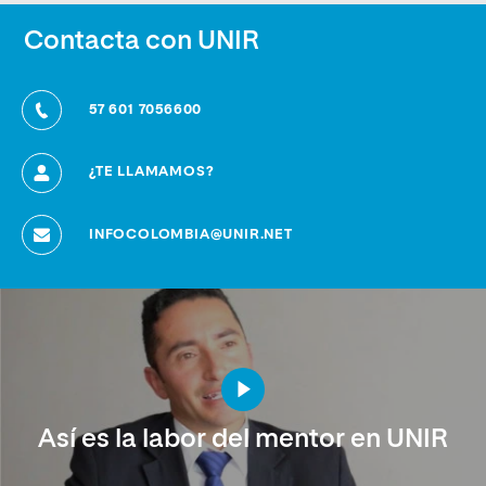
Contacta con UNIR
57 601 7056600
¿TE LLAMAMOS?
INFOCOLOMBIA@UNIR.NET
Así es la labor del mentor en UNIR