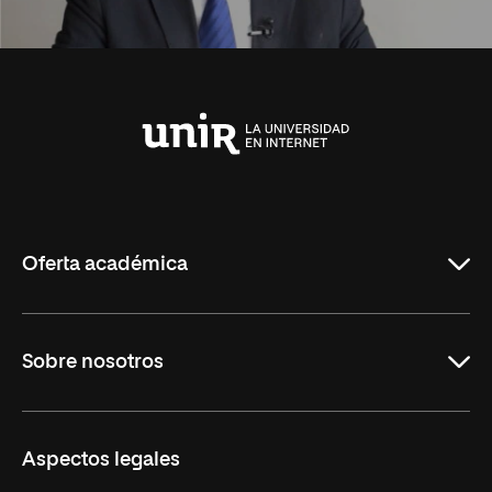
Universidad
Internacional
de
La
Rioja
Oferta académica
Carreras Universitarias
Sobre nosotros
Maestrías
Educación Continuada
UNIR en Colombia
Aspectos legales
Trabaja en UNIR