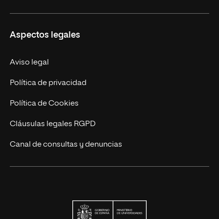
Educación Continuada
UNIR en Colombia
Aspectos legales
Trabaja en UNIR
Actualidad
Aviso legal
Contacto
Política de privacidad
Política de Cookies
Cláusulas legales RGPD
Canal de consultas y denuncias
Ministerio de Univers