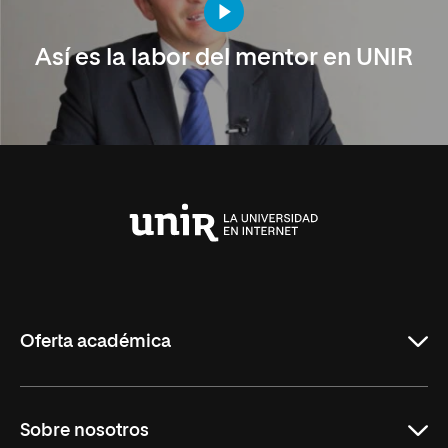
Así es la labor del mentor en UNIR
Universidad
Internacional
de
La
Rioja
Oferta académica
Carreras Universitarias
Sobre nosotros
Maestrías