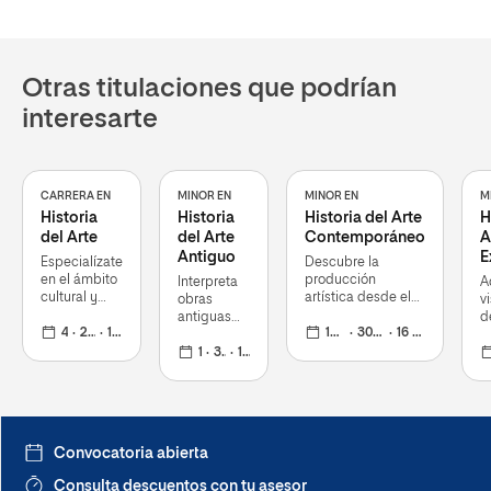
Otras titulaciones que podrían
interesarte
CARRERA EN
MINOR EN
MINOR EN
M
Historia
Historia
Historia del Arte
H
del Arte
del Arte
Contemporáneo
A
Antiguo
E
Especialízate
Descubre la
en el ámbito
producción
Interpreta
A
cultural y
artística desde el
obras
vi
artístico con
Neoclasicismo
antiguas
d
una
4 años
240 ECTS
19 oct 2026
hasta las
12 meses
30 ECTS
16 mar 2026
desde sus
a
formación
manifestaciones
códigos
12 meses
30 ECTS
16 mar 2026
c
sólida que
actuales más
visuales y
h
profundiza
influyentes
comprende
s
en la ciencia
su papel en
s
del arte
la historia e
identidad
Convocatoria abierta
cultural
Consulta descuentos con tu asesor