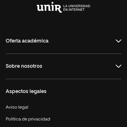
Universidad
Internacional
de
La
Rioja
Oferta académica
Carreras Universitarias
Sobre nosotros
Maestrías
Educación Continuada
UNIR en Colombia
Aspectos legales
Trabaja en UNIR
Actualidad
Aviso legal
Contacto
Política de privacidad