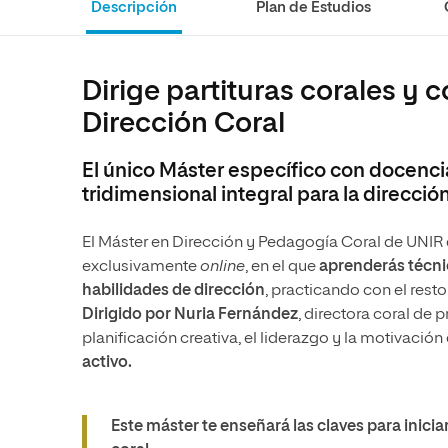
Descripción
Plan de Estudios
Educación
MBA
Administración de la Salud
Educación
Ciencias Sociales y del Trabajo
Administración de la Salud
Dirige partituras corales y c
Marketing y Comunicación
Ciencias Sociales y del Trabajo
Dirección Coral
Diseño
Marketing y Comunicación
El único Máster específico con docenci
Artes
Diseño
tridimensional integral para la dirección
Música
Artes
El Máster en Dirección y Pedagogía Coral de UNIR
Música
exclusivamente
online
, en el que
aprenderás técnic
habilidades de dirección
, practicando con el rest
Dirigido por Nuria Fernández
, directora coral de p
planificación creativa, el liderazgo y la motivación
activo.
Este máster te enseñará las claves para inicia