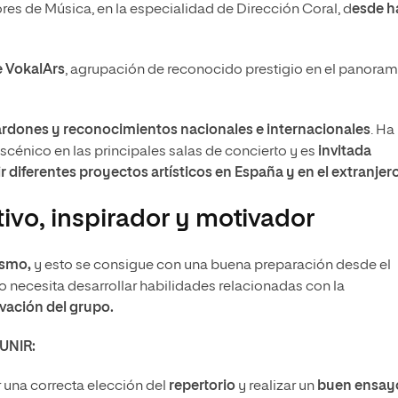
res de Música, en la especialidad de Dirección Coral, d
esde h
e VokalArs
, agrupación de reconocido prestigio en el panora
ardones y reconocimientos nacionales e internacionales
. Ha
escénico en las principales salas de concierto y es
invitada
r diferentes proyectos artísticos en España y en el extranjero
tivo, inspirador y motivador
ismo,
y esto se consigue con una buena preparación desde el
o necesita desarrollar habilidades relacionadas con la
tivación del grupo.
 UNIR:
r una correcta elección del
repertorio
y realizar un
buen ensay