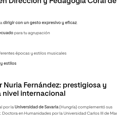
 en Dirección y Pedagogía Coral de
ra
dirigir con un gesto expresivo y eficaz
.
decuado
para tu agrupación
ferentes épocas y estilos musicales
y estilos
r Nuria Fernández: prestigiosa y
 nivel internacional
l por la
Universidad de Savaria
(Hungría) complementó sus
t
. Doctora en Humanidades por la Universidad Carlos III de Mad