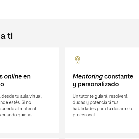
 ti
es
online
en
Mentoring
constante
to
y personalizado
 desde tu aula virtual,
Un tutor te guiará, resolverá
nde estés. Si no
dudas y potenciará tus
 accede al material
habilidades para tu desarrollo
 cuando quieras.
profesional.