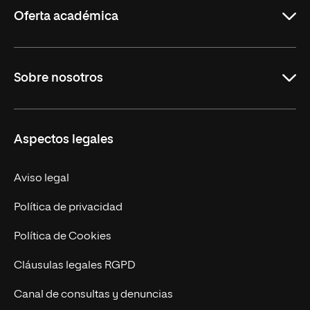
Oferta académica
Carreras Universitarias
Sobre nosotros
Maestrías
Educación Continuada
UNIR en Colombia
Aspectos legales
Trabaja en UNIR
Actualidad
Aviso legal
Contacto
Política de privacidad
Política de Cookies
Cláusulas legales RGPD
Canal de consultas y denuncias