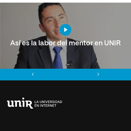
Así es la labor del mentor en UNIR
Anterior
Siguiente
Universidad
Internacional
de
La
Rioja