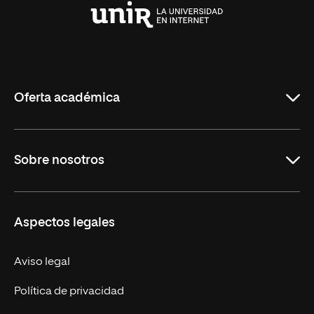
Universidad
Internacional
de
La
Rioja
Oferta académica
Carreras Universitarias
Sobre nosotros
Maestrías
Educación Continuada
UNIR en Colombia
Aspectos legales
Trabaja en UNIR
Actualidad
Aviso legal
Contacto
Política de privacidad