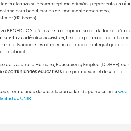
 lanza alcanza su decimoséptima edición y representa un
réc
atoria para beneficiarios del continente americano,
nterior (60 becas).
cativo PROEDUCA refuerzan su compromiso con la formación d
na
oferta académica accesible
, flexible y de excelencia. La mi
e InterNaciones es ofrecer una formación integral que resp
ado laboral.
ento de Desarrollo Humano, Educación y Empleo (DDHEE), cont
 de
oportunidades educativas
que promuevan el desarrollo
tos y formularios de postulación están disponibles en la
web
licitud de UNIR
.