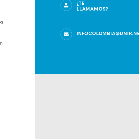
¿TE
LLAMAMOS?
os
INFOCOLOMBIA@UNIR.N
en