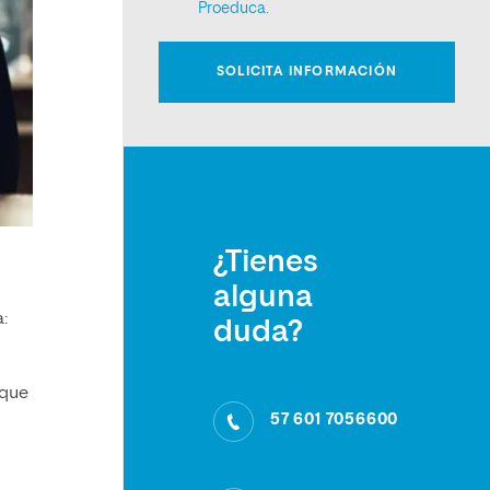
¿Tienes
alguna
:
duda?
 que
57 601 7056600