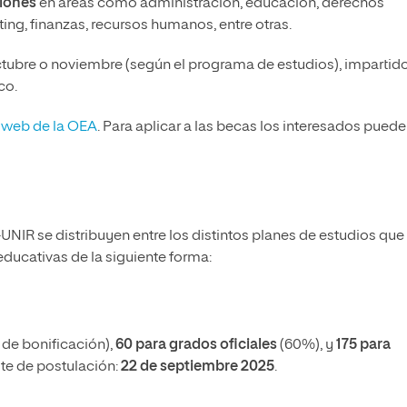
ciones
en áreas como administración, educación, derechos
ng, finanzas, recursos humanos, entre otras.
tubre o noviembre (según el programa de estudios), impartid
co.
 web de la OEA
. Para aplicar a las becas los interesados pued
IR se distribuyen entre los distintos planes de estudios que
 educativas de la siguiente forma:
de bonificación),
60 para grados oficiales
(60%), y
175 para
te de postulación:
22 de septiembre 2025
.