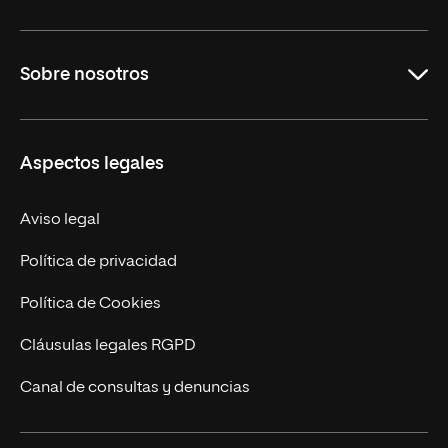
Carreras Universitarias
Sobre nosotros
Maestrías
Educación Continuada
UNIR en Colombia
Aspectos legales
Trabaja en UNIR
Actualidad
Aviso legal
Contacto
Política de privacidad
Política de Cookies
Cláusulas legales RGPD
Canal de consultas y denuncias