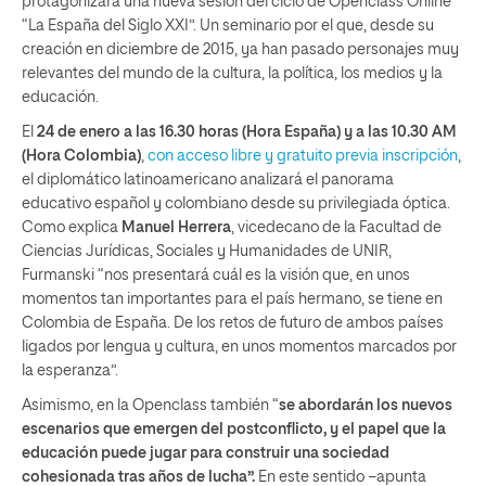
protagonizará una nueva sesión del ciclo de Openclass Online
“La España del Siglo XXI”. Un seminario por el que, desde su
creación en diciembre de 2015, ya han pasado personajes muy
relevantes del mundo de la cultura, la política, los medios y la
educación.
El
24 de enero a las 16.30 horas (Hora España) y a las 10.30 AM
(Hora Colombia)
,
con acceso libre y gratuito previa inscripción
,
el diplomático latinoamericano analizará el panorama
educativo español y colombiano desde su privilegiada óptica.
Como explica
Manuel Herrera
, vicedecano de la Facultad de
Ciencias Jurídicas, Sociales y Humanidades de UNIR,
Furmanski “nos presentará cuál es la visión que, en unos
momentos tan importantes para el país hermano, se tiene en
Colombia de España. De los retos de futuro de ambos países
ligados por lengua y cultura, en unos momentos marcados por
la esperanza”.
Asimismo, en la Openclass también “
se abordarán los nuevos
escenarios que emergen del postconflicto, y el papel que la
educación puede jugar para construir una sociedad
cohesionada tras años de lucha”.
En este sentido −apunta