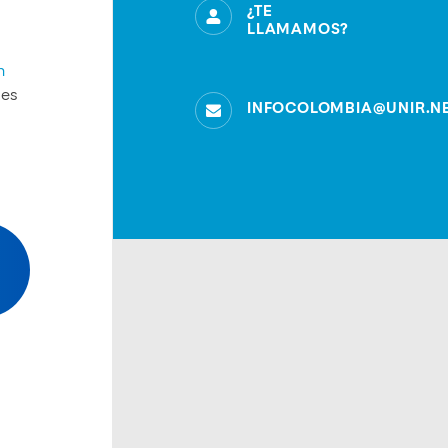
¿TE
LLAMAMOS?
n
les
INFOCOLOMBIA@UNIR.N