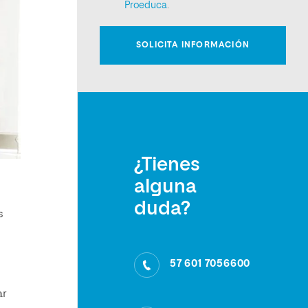
¿Tienes
alguna
duda?
s
57 601 7056600
ar