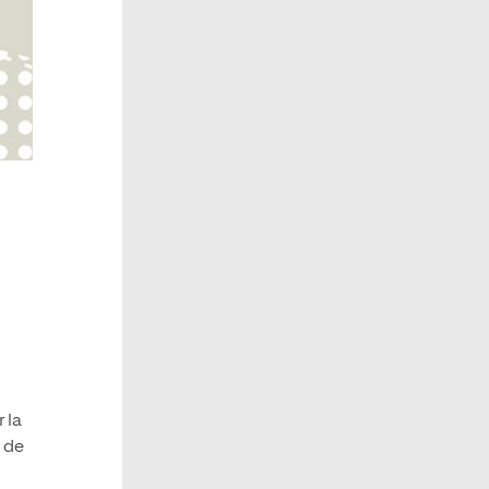
 la
 de