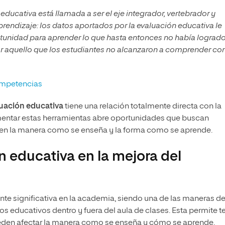
 educativa está llamada a ser el eje integrador, vertebrador y
endizaje: los datos aportados por la evaluación educativa le
rtunidad para aprender lo que hasta entonces no había logrado
ar aquello que los estudiantes no alcanzaron a comprender con
ompetencias
luación educativa
tiene una relación totalmente directa con la
ementar estas herramientas abre oportunidades que buscan
 en la manera como se enseña y la forma como se aprende.
n educativa en la mejora del
nte significativa en la academia, siendo una de las maneras d
s educativos dentro y fuera del aula de clases. Esta permite t
ueden afectar la manera como se enseña y cómo se aprende.