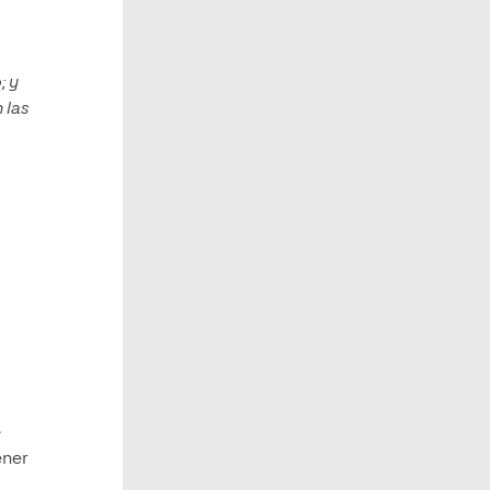
; y
 las
e
ener