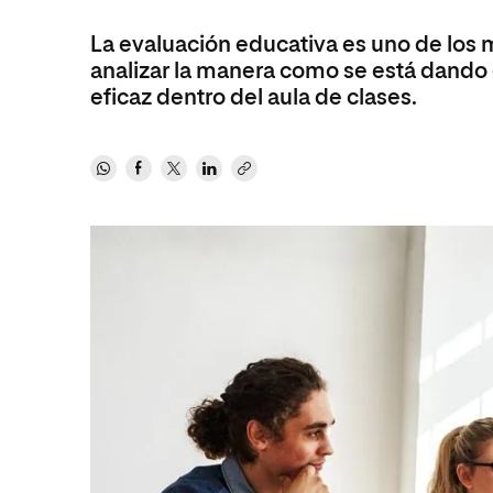
Educación
MBA
La evaluación educativa es uno de los
Administración de la Salud
Educación
analizar la manera como se está dando 
Ciencias Sociales y del Trabajo
Administración de la Salud
eficaz dentro del aula de clases.
Marketing y Comunicación
Ciencias Sociales y del Trabajo
Diseño
Marketing y Comunicación
Artes
Diseño
Música
Artes
Música