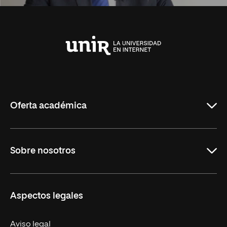
Universidad
Internacional
de
La
Rioja
Oferta académica
Carreras Universitarias
Sobre nosotros
Maestrías
Educación Continuada
UNIR en Colombia
Aspectos legales
Trabaja en UNIR
Actualidad
Aviso legal