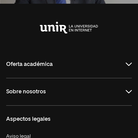
Universidad
Internacional
de
La
Rioja
Oferta académica
Carreras Universitarias
Sobre nosotros
Maestrías
Educación Continuada
UNIR en Colombia
Aspectos legales
Trabaja en UNIR
Actualidad
Aviso legal