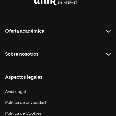
Universidad
Internacional
de
La
Rioja
Oferta académica
Carreras Universitarias
Sobre nosotros
Maestrías
Educación Continuada
UNIR en Colombia
Aspectos legales
Trabaja en UNIR
Actualidad
Aviso legal
Contacto
Política de privacidad
Política de Cookies