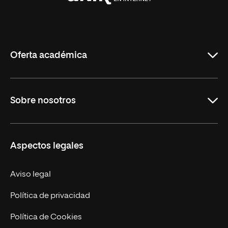
Universidad
Internacional
de
La
Rioja
Oferta académica
Carreras Universitarias
Sobre nosotros
Maestrías
Educación Continuada
UNIR en Colombia
Aspectos legales
Trabaja en UNIR
Actualidad
Aviso legal
Contacto
Política de privacidad
Política de Cookies